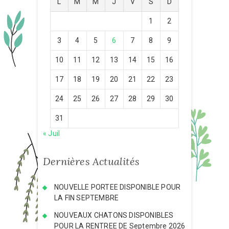
L
M
M
J
V
S
D
1
2
3
4
5
6
7
8
9
10
11
12
13
14
15
16
17
18
19
20
21
22
23
24
25
26
27
28
29
30
31
« Juil
Dernières Actualités
NOUVELLE PORTEE DISPONIBLE POUR
LA FIN SEPTEMBRE
NOUVEAUX CHATONS DISPONIBLES
POUR LA RENTREE DE Septembre 2026